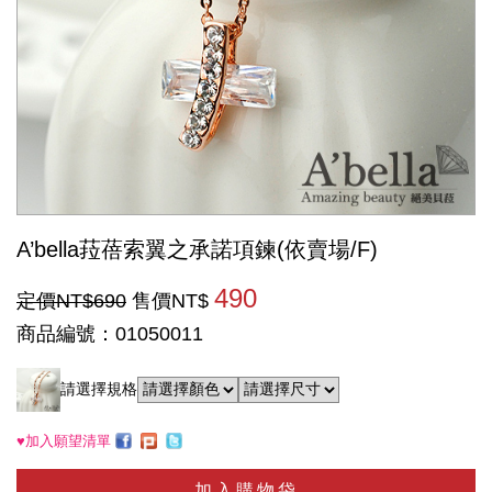
A’bella菈蓓索翼之承諾項鍊(依賣場/F)
490
定價NT$690
售價NT$
商品編號：01050011
請選擇規格
♥加入願望清單
加入購物袋