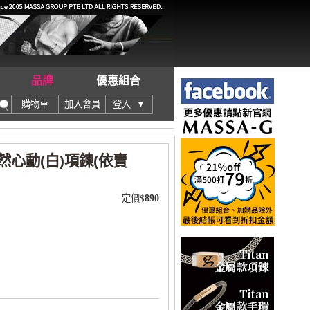
品牌
優惠組合
購物車
加入會員
登入 ▼
怦然心動(白)項鍊(依賣
定價$
890