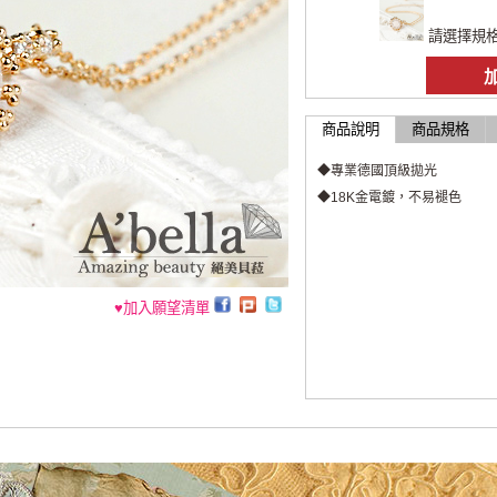
請選擇規
商品說明
商品規格
◆專業德國頂級拋光
◆18K金電鍍，不易褪色
♥加入願望清單