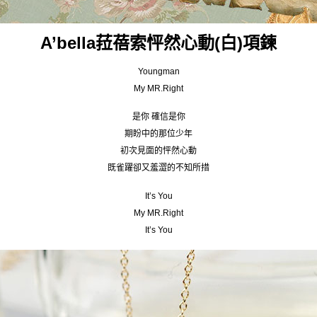
A’bella菈蓓索怦然心動(白)項鍊
Youngman
My MR.Right
是你 確信是你
期盼中的那位少年
初次見面的怦然心動
既雀躍卻又羞澀的不知所措
It’s You
My MR.Right
It’s You