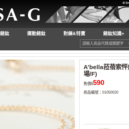
鍺鈦
運動鍺鈦
對鍊&特賣
鍺鈦知識+
A’bella菈蓓索
場/F)
590
售價$
商品編號：01050020