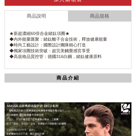
商品說明
商品規格
★新超濃縮60倍合金鍺鈦項圈★
◆內外能量匯聚：鍺鈦離子合金技術，釋放健康能量
◆時尚工藝設計：國際設計團隊精心打造
◆獨家項圈技術突破：超完美觸覺感官享受
◆高規格品質控管：德國316白鋼，鍺鈦健康原料
商品介紹