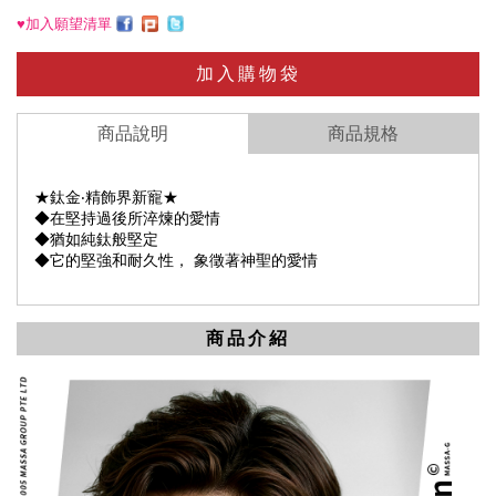
♥加入願望清單
加入購物袋
商品說明
商品規格
★鈦金‧精飾界新寵★
◆在堅持過後所淬煉的愛情
◆猶如純鈦般堅定
◆它的堅強和耐久性， 象徵著神聖的愛情
商品介紹