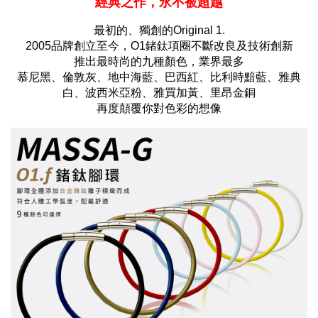
經典之作，永不被超越
最初的、獨創的Original 1.
2005品牌創立至今，O1鍺鈦項圈不斷改良及技術創新
推出最時尚的九種顏色，業界最多
慕尼黑、倫敦灰、地中海藍、巴西紅、比利時黯藍、雅典
白、波西米亞粉、雅買加黃、里昂金銅
再度顛覆你對色彩的想像