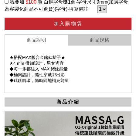
我要加
$100
買 白鋼字母墬1個-字母尺寸9mm(加購字母
為客製化商品不可退貨)(字母)-填寫備註
加入購物袋
商品說明
商品規格
★搭配MAX版合金鍺鈦離子★
★4 mm 微細設計，男女皆宜
◆每一步都注入 MAX 鍺鈦能量
◆極簡設計，隨性穿戴都出彩
◆鍺鈦腳環，隨時隨地補充能量
商品介紹