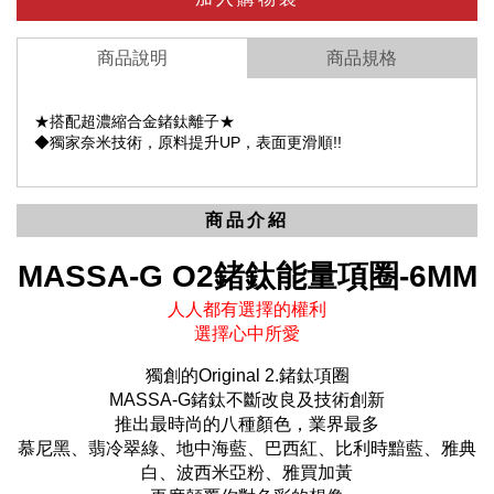
商品說明
商品規格
★搭配超濃縮合金鍺鈦離子★
◆獨家奈米技術，原料提升UP，表面更滑順!!
商品介紹
MASSA-G O2鍺鈦能量項圈-6MM
人人都有選擇的權利
選擇心中所愛
獨創的Original 2.鍺鈦項圈
MASSA-G鍺鈦不斷改良及技術創新
推出最時尚的八種顏色，業界最多
慕尼黑、翡冷翠綠、地中海藍、巴西紅、比利時黯藍、雅典
白、波西米亞粉、雅買加黃