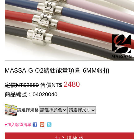
MASSA-G O2鍺鈦能量項圈-6MM銀扣
2480
定價NT$2880
售價NT$
商品編號：04020040
請選擇規格
♥加入願望清單
加入購物袋