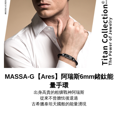
MASSA-G【Ares】阿瑞斯6mm鍺鈦能
量手環
出身高貴的粗獷戰神阿瑞斯
從來不曾膽怯後退過
古希臘泰坦天國般的能量湧現