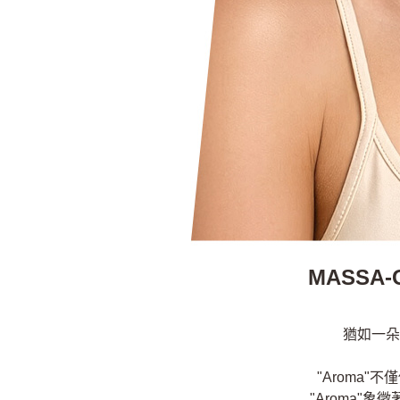
MASSA
猶如一朵
"Aroma
"Aroma