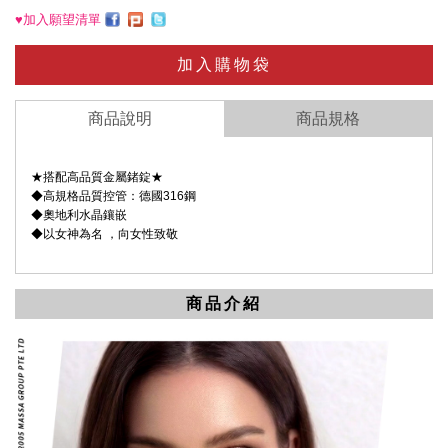
♥加入願望清單
加入購物袋
商品說明
商品規格
★搭配高品質金屬鍺錠★
◆高規格品質控管：德國316鋼
◆奧地利水晶鑲嵌
◆
以女神為名 ，向女性致敬
商品介紹