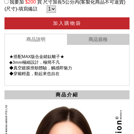
我要加
$200
買 尺寸加長5公分內(客製化商品不可退貨)
(尺寸)-填寫備註
加入購物袋
商品說明
商品規格
★搭配MAX版合金鍺鈦離子★
◆3mm極細設計，極簡不凡
◆真空鍍膜滑順體驗，觸感即魅力
◆穿戴輕盈，動起來也自在
商品介紹