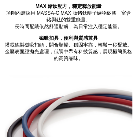
MAX 鍺鈦配方，穩定釋放能量
項圈內層採用 MASSA-G MAX 版鍺鈦離子礦物矽膠，富含
鍺與鈦的雙重能量。
長時間配戴依然舒適貼膚，為日常注入穩定能量。
磁吸扣具，便利與質感兼具
搭載德製磁吸扣頭，開合順暢、穩固牢靠，輕鬆一秒配戴。
金屬表面經拋光處理，低調中帶有科技質感，展現極簡風格
的高質品味。