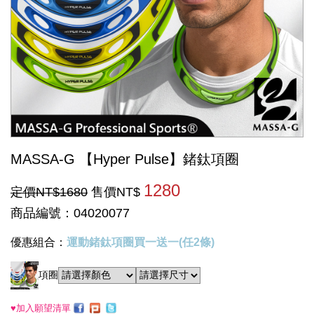
MASSA-G 【Hyper Pulse】鍺鈦項圈
1280
定價NT$1680
售價NT$
商品編號：04020077
優惠組合：
運動鍺鈦項圈買一送一(任2條)
項圈
♥加入願望清單