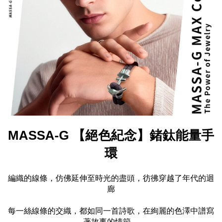
MASSA-G 【絕色紀念】鍺鈦能量手
環
編織的線條，仿佛延伸至時光的盡頭，彷彿穿越了年代的迴
廊
每一絲線條的交織，都如同一首詩歌，在絢麗的色澤中譜寫
著故事的情節。