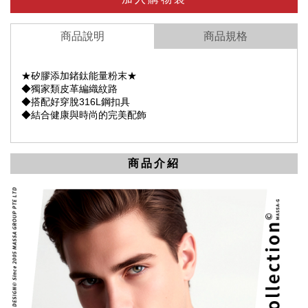
商品說明
商品規格
★矽膠添加鍺鈦能量粉末★
◆獨家類皮革編織紋路
◆搭配好穿脫316L鋼扣具
◆結合健康與時尚的完美配飾
商品介紹