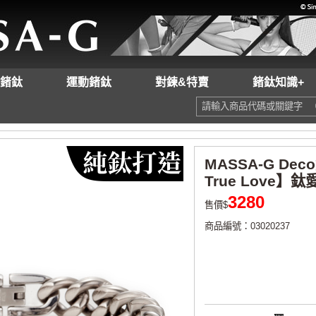
鍺鈦
運動鍺鈦
對鍊&特賣
鍺鈦知識+
MASSA-G Dec
True Love】
3280
售價$
商品編號：03020237