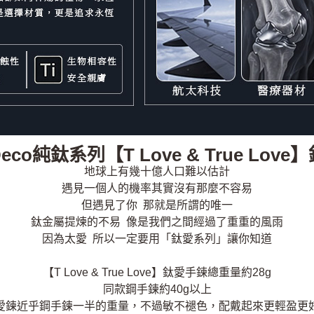
Deco純鈦系列【T Love & True Lo
地球上有幾十億人口難以估計
遇見一個人的機率其實沒有那麼不容易
但遇見了你 那就是所謂的唯一
鈦金屬提煉的不易 像是我們之間經過了重重的風雨
因為太愛 所以一定要用「鈦愛系列」讓你知道
【T Love & True Love】鈦愛手鍊總重量約28g
同款鋼手鍊約40g以上
愛鍊近乎鋼手鍊一半的重量，不過敏不褪色，配戴起來更輕盈更