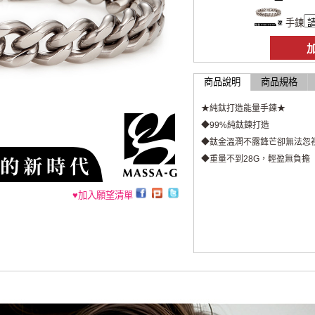
手鍊
商品說明
商品規格
★純鈦打造能量手鍊★
◆99%純鈦鍊打造
◆鈦金溫潤不露鋒芒卻無法忽
◆重量不到28G，輕盈無負擔
♥加入願望清單