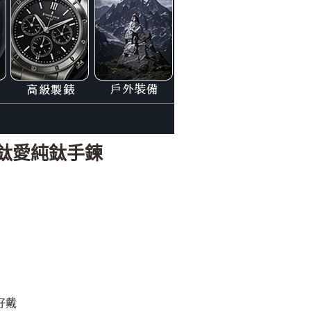
ve】鈦愛純鈦手鍊
好戴