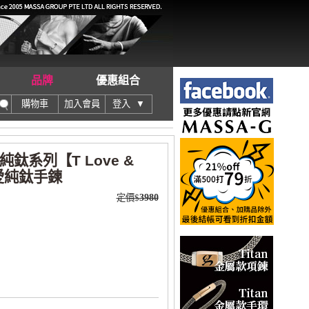
品牌
優惠組合
購物車
加入會員
登入 ▼
o純鈦系列【T Love &
鈦愛純鈦手鍊
定價$
3980