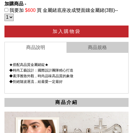
加購商品 -
我要加
$600
買 金屬鍺底座改成雙面鑲金屬鍺(3顆)--
加入購物袋
商品說明
商品規格
★搭配高品質金屬鍺錠★
◆時尚工藝設計：國際設計團隊精心打造
◆素淨雅致外觀，時尚品味高品質的象徵
◆拒絕隨波逐流，給最愛一定最好
商品介紹