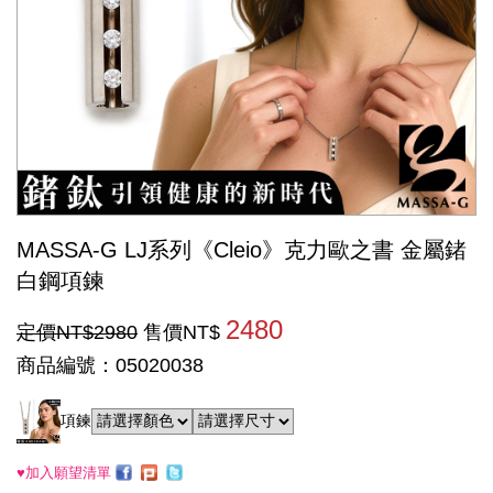
MASSA-G LJ系列《Cleio》克力歐之書 金屬鍺
白鋼項鍊
2480
定價NT$2980
售價NT$
商品編號：05020038
項鍊
♥加入願望清單