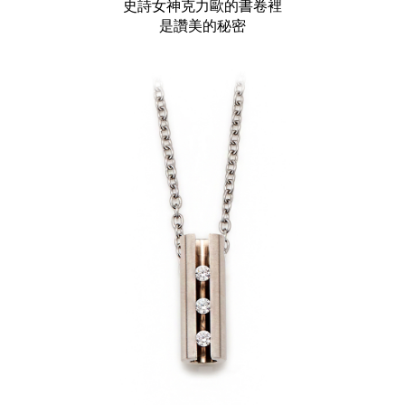
史詩女神克力歐的書卷裡
是讚美的秘密