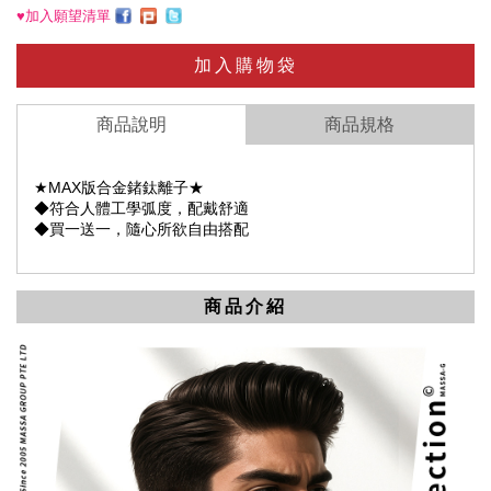
♥加入願望清單
加入購物袋
商品說明
商品規格
★MAX版合金鍺鈦離子★
◆符合人體工學弧度，配戴舒適
◆買一送一，隨心所欲自由搭配
商品介紹