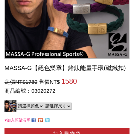
MASSA-G【絕色樂章】鍺鈦能量手環(磁鐵扣)
1580
定價NT$1780
售價NT$
商品編號：03020272
♥加入願望清單
加入購物袋