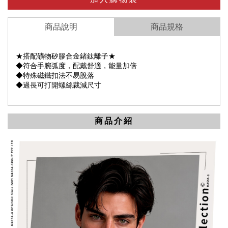
商品說明
商品規格
★搭配礦物矽膠合金鍺鈦離子★
◆符合手腕弧度，配戴舒適，能量加倍
◆特殊磁鐵扣法不易脫落
◆過長可打開螺絲裁減尺寸
商品介紹