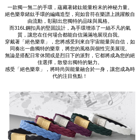
一款獨一無二的手環，蘊藏著鍺鈦能量粉末的神秘力量。
絕色樂章鍺鈦手環的編織造型，宛如音符在樂譜上跳躍般自
由流動，彰顯出您獨特的品味與風格。
而316L鋼扣具的堅固設計，為手環增添了一絲不凡的氣
質，讓您在任何場合都能自信滿滿地展現自我。
穿戴著「絕色樂章」，您將感受到來自宇宙能量與自信，如
同奏出一曲獨特的樂章，將您的風格與個性完美展現。
無論是搭配日常休閒或是烈日下的派對，它都將成為您的絕
佳選擇，散發出獨特的魅力。
感受「絕色樂章」，將時尚與能量融合於一身，讓您成為時
代的注目焦點！