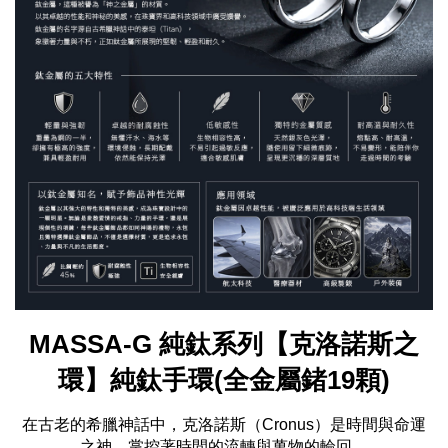
MASSA-G 純鈦系列【克洛諾斯之
環】純鈦手環(全金屬鍺19顆)
在古老的希臘神話中，克洛諾斯（Cronus）是時間與命運
之神，掌控著時間的流轉與萬物的輪回。