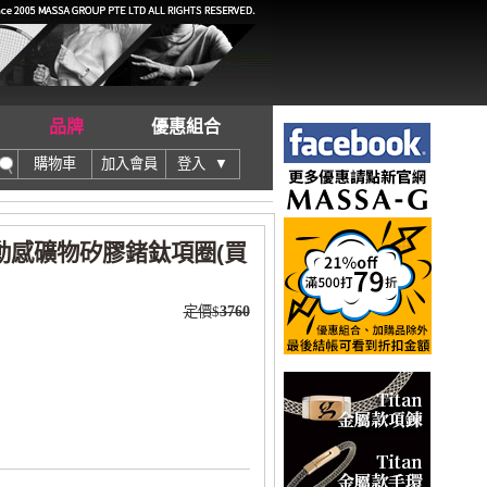
品牌
優惠組合
購物車
加入會員
登入 ▼
彩動感礦物矽膠鍺鈦項圈(買
定價$
3760