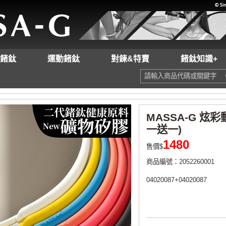
鍺鈦
運動鍺鈦
對鍊&特賣
鍺鈦知識+
MASSA-G 炫
一送一)
1480
售價$
商品編號：2052260001
04020087+04020087