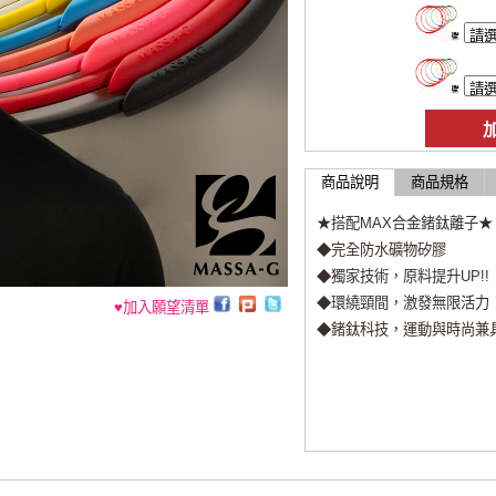
商品說明
商品規格
★搭配MAX合金鍺鈦離子★
◆完全防水礦物矽膠
◆獨家技術，原料提升UP!!
◆環繞頸間，激發無限活力
♥加入願望清單
◆鍺鈦科技，運動與時尚兼