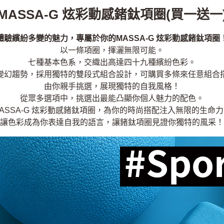
MASSA-G 炫彩動感鍺鈦項圈(買一送一
體驗繽紛多變的魅力，專屬於你的MASSA-G 炫彩動感鍺鈦項圈
以一條項圈，揮灑無限可能。
七種基本色系，交織出高達四十九種繽紛色彩。
變幻趨勢，採用獨特的雙段式組合設計，可購買多條來任意組合
由你親手挑選，展現獨特的自我風格！
從眾多選項中，挑選出最能凸顯你個人魅力的配色。
ASSA-G 炫彩動感鍺鈦項圈，為你的時尚搭配注入無限的生命
讓色彩成為你表達自我的語言，讓鍺鈦項圈見證你獨特的風采！