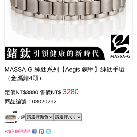
MASSA-G 純鈦系列【Aegis 鍊甲】純鈦手環
（金屬鍺4顆）
3280
定價NT$3880
售價NT$
商品編號：03020292
手鍊
♥加入願望清單