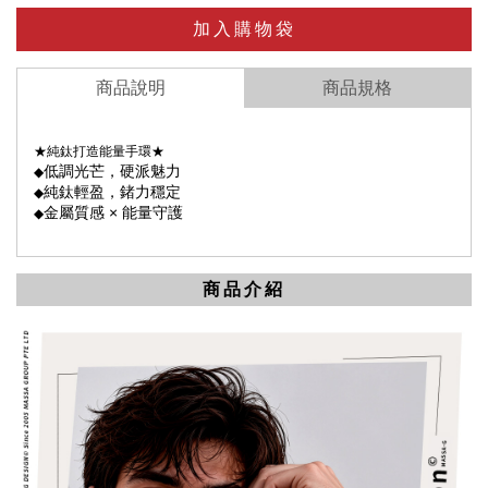
加入購物袋
商品說明
商品規格
★純鈦打造能量手環★
低調光芒，硬派魅力
◆
純鈦輕盈，鍺力穩定
◆
金屬質感 × 能量守護
◆
商品介紹