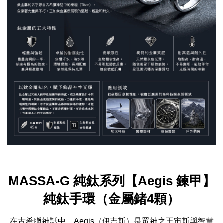
MASSA-G 純鈦系列【Aegis 鍊甲】
純鈦手環（金屬鍺4顆）
在古希臘神話中，Aegis（伊吉斯）是眾神之王宙斯與智慧