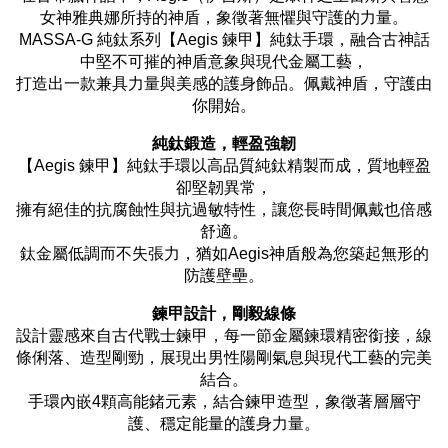
女神雅典娜所持的神盾，象徵著無懼與守護的力量。
MASSA-G 純鈦系列【Aegis 鍊甲】純鈦手環，融合古神話
中堅不可摧的神盾意象與現代金屬工藝，
打造出一款兼具力量與美感的護身飾品。佩戴神盾，守護由
你開始。
純鈦鍛造，輕盈強韌
【Aegis 鍊甲】純鈦手環以高品質純鈦精製而成，質地輕盈
卻堅韌異常，
擁有絕佳的抗腐蝕性與抗過敏特性，讓您長時間佩戴也倍感
舒適。
鈦金屬低調而不失張力，猶如Aegis神盾般為您築起無形的
防護壁壘。
鍊甲設計，剛毅線條
設計靈感來自古代戰士鍊甲，每一節金屬鍊環精密銜接，線
條俐落、造型剛勁，展現出男性陽剛氣息與現代工藝的完美
結合。
手環內嵌4顆高能鍺元素，結合鍊甲造型，象徵著層層守
護、穩定能量的護身力量。