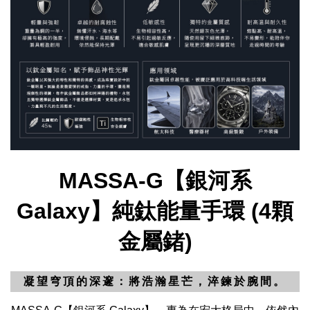
MASSA-G【銀河系
Galaxy】純鈦能量手環 (4顆
金屬鍺)
凝望穹頂的深邃：將浩瀚星芒，淬鍊於腕間。