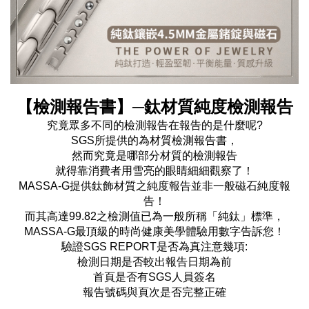
【檢測報告書】─鈦材質純度檢測報告
究竟眾多不同的檢測報告在報告的是什麼呢?
SGS所提供的為材質檢測報告書，
然而究竟是哪部分材質的檢測報告
就得靠消費者用雪亮的眼睛細細觀察了！
MASSA-G提供鈦飾材質之純度報告並非一般磁石純度報
告！
而其高達99.82之檢測值已為一般所稱「純鈦」標準，
MASSA-G最頂級的時尚健康美學體驗用數字告訴您！
驗證SGS REPORT是否為真注意幾項:
檢測日期是否較出報告日期為前
首頁是否有SGS人員簽名
報告號碼與頁次是否完整正確