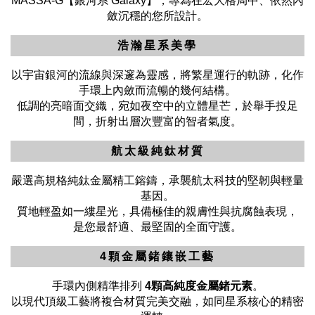
MASSA-G【銀河系 Galaxy】，專為在宏大格局中、依然內
斂沉穩的您所設計。
浩瀚星系美學
以宇宙銀河的流線與深邃為靈感，將繁星運行的軌跡，化作
手環上內斂而流暢的幾何結構。
低調的亮暗面交織，宛如夜空中的立體星芒，於舉手投足
間，折射出層次豐富的智者氣度。
航太級純鈦材質
嚴選高規格純鈦金屬精工鎔鑄，承襲航太科技的堅韌與輕量
基因。
質地輕盈如一縷星光，具備極佳的親膚性與抗腐蝕表現，
是您最舒適、最堅固的全面守護。
4顆金屬鍺鑲嵌工藝
手環內側精準排列
4顆高純度金屬鍺元素
。
以現代頂級工藝將複合材質完美交融，如同星系核心的精密