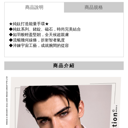
商品說明
商品規格
★純鈦打造能量手環★
◆純鈦系列、鍺錠、磁石，時尚完美結合
◆如羽般輕盈堅韌，全天候超親膚
◆流暢幾何線條，折射智者氣度
◆淬鍊宇宙工藝，成就腕間的從容
商品介紹