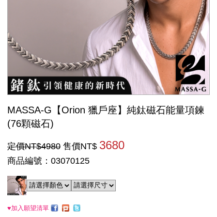
MASSA-G【Orion 獵戶座】純鈦磁石能量項鍊
(76顆磁石)
3680
定價NT$4980
售價NT$
商品編號：03070125
♥加入願望清單