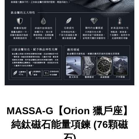
MASSA-G【Orion 獵戶座】
純鈦磁石能量項鍊 (76顆磁
石)