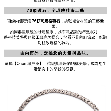
最舒適的質感靈魂伴侶。
76顆磁石．全環繞精密工藝
項鍊內側密鑲
76顆高規格磁石
，挑戰複合材質的工藝極
限。
如同群星環繞的壯麗星系，以不可思議的綿密排列，
將科技美學與頂級工藝完美揉合，於看不見的細節處，彰顯
對極致規格的執著。
由內而外，定義您的力量與品味。
選擇【Orion 獵戶座】，讓經典星座的結構美學，成為您生
活節奏中的堅毅與從容。