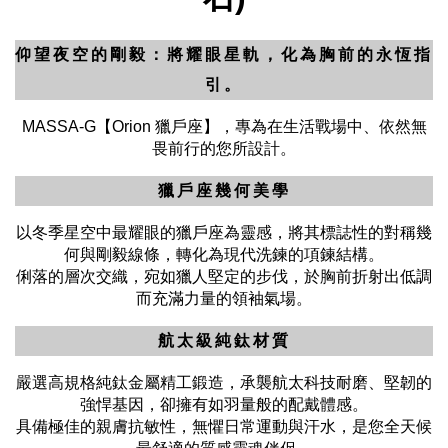
仰望夜空的剛毅：將耀眼星軌，化為胸前的永恆指
引。
MASSA-G【Orion 獵戶座】，專為在生活戰場中、依然無
畏前行的您所設計。
獵戶座幾何美學
以冬季星空中最耀眼的獵戶座為靈感，將其標誌性的對稱幾
何與剛毅線條，轉化為現代洗鍊的項鍊結構。
俐落的層次交織，宛如獵人堅定的步伐，於胸前折射出低調
而充滿力量的領袖氣場。
航太級純鈦材質
嚴選高規格純鈦金屬精工鍛造，承襲航太科技耐磨、堅韌的
強悍基因，卻擁有如羽量般的配戴體感。
具備極佳的親膚抗敏性，無懼日常運動與汗水，是您全天候