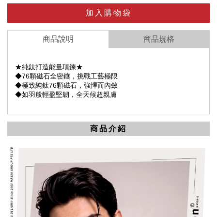
加入購物袋
商品說明
商品規格
★純鈦打造能量項鍊★
◆76顆磁石全密鑲，挑戰工藝極限
◆極致純鈦76顆磁石，強悍而內斂
◆如羽般輕盈堅韌，全天候超親膚
商品介紹