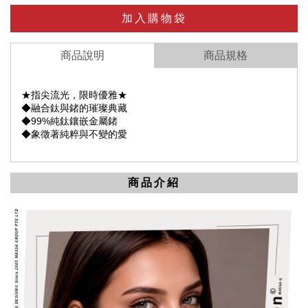
加入購物袋
商品說明
商品規格
★指尖流光，限時優雅★
◆融合鈦與鍺的璀璨典藏
◆99%純鈦鑲嵌金屬鍺
◆象徵著純粹與不變的愛
商品介紹