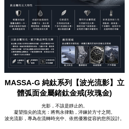
MASSA-G 純鈦系列【波光流影】立
體弧面金屬鍺鈦金戒(玫瑰金)
光影，不該是靜止的。
凝望指尖的流光：將雋永律動，淬鍊於方寸之間。
波光流影，專為在流轉時光中、依然優雅從容的您所設計。