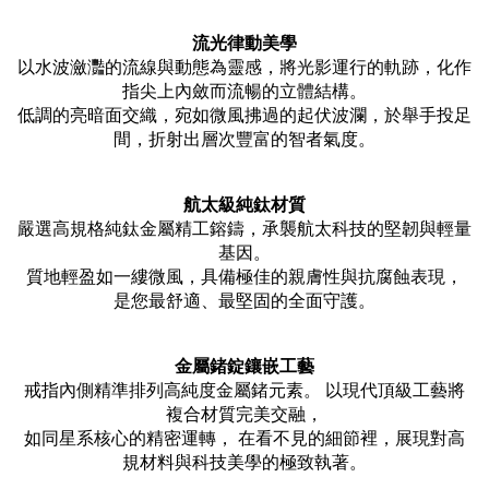
流光律動美學
以水波瀲灩的流線與動態為靈感，將光影運行的軌跡，化作
指尖上內斂而流暢的立體結構。
低調的亮暗面交織，宛如微風拂過的起伏波瀾，於舉手投足
間，折射出層次豐富的智者氣度。
航太級純鈦材質
嚴選高規格純鈦金屬精工鎔鑄，承襲航太科技的堅韌與輕量
基因。
質地輕盈如一縷微風，具備極佳的親膚性與抗腐蝕表現，
是您最舒適、最堅固的全面守護。
金屬鍺錠鑲嵌工藝
戒指內側精準排列高純度金屬鍺元素。 以現代頂級工藝將
複合材質完美交融，
如同星系核心的精密運轉， 在看不見的細節裡，展現對高
規材料與科技美學的極致執著。