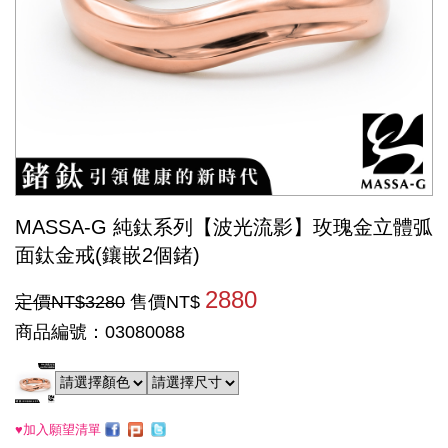
MASSA-G 純鈦系列【波光流影】玫瑰金立體弧
面鈦金戒(鑲嵌2個鍺)
2880
定價NT$3280
售價NT$
商品編號：03080088
♥加入願望清單