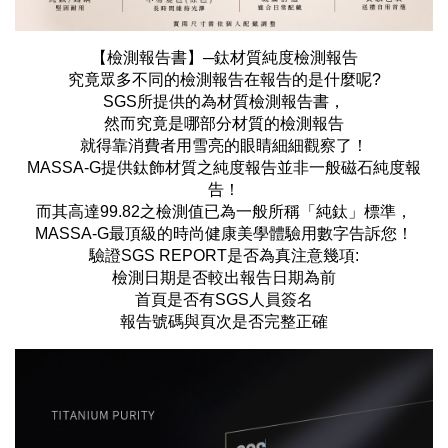
【檢測報告書】─鈦材質純度檢測報告
究竟眾多不同的檢測報告在報告的是什麼呢?
SGS所提供的為材質檢測報告書，
然而究竟是哪部分材質的檢測報告
就得靠消費者用雪亮的眼睛細細觀察了！
MASSA-G提供鈦飾材質之純度報告並非一般磁石純度報
告！
而其高達99.82之檢測值已為一般所稱「純鈦」標準，
MASSA-G最頂級的時尚健康美學體驗用數字告訴您！
驗證SGS REPORT是否為真注意幾項:
檢測日期是否較出報告日期為前
首頁是否有SGS人員簽名
報告號碼與頁次是否完整正確