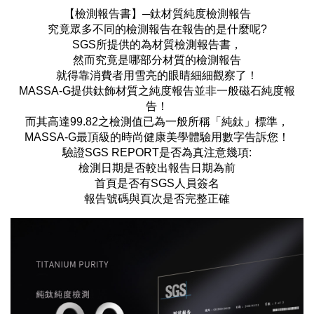
【檢測報告書】─鈦材質純度檢測報告
究竟眾多不同的檢測報告在報告的是什麼呢?
SGS所提供的為材質檢測報告書，
然而究竟是哪部分材質的檢測報告
就得靠消費者用雪亮的眼睛細細觀察了！
MASSA-G提供鈦飾材質之純度報告並非一般磁石純度報
告！
而其高達99.82之檢測值已為一般所稱「純鈦」標準，
MASSA-G最頂級的時尚健康美學體驗用數字告訴您！
驗證SGS REPORT是否為真注意幾項:
檢測日期是否較出報告日期為前
首頁是否有SGS人員簽名
報告號碼與頁次是否完整正確