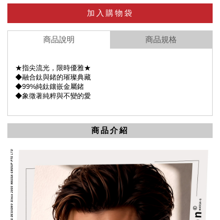
加入購物袋
商品說明
商品規格
★指尖流光，限時優雅★
◆融合鈦與鍺的璀璨典藏
◆99%純鈦鑲嵌金屬鍺
◆象徵著純粹與不變的愛
商品介紹