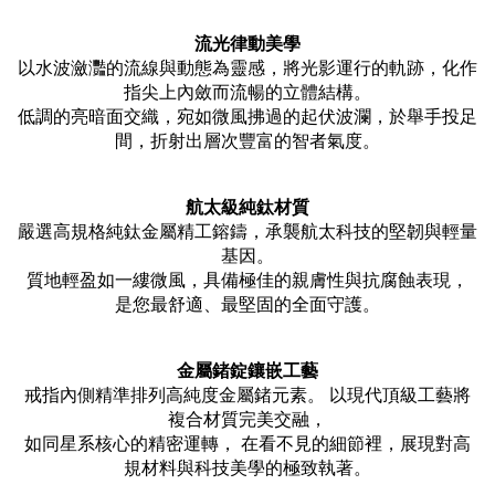
流光律動美學
以水波瀲灩的流線與動態為靈感，將光影運行的軌跡，化作
指尖上內斂而流暢的立體結構。
低調的亮暗面交織，宛如微風拂過的起伏波瀾，於舉手投足
間，折射出層次豐富的智者氣度。
航太級純鈦材質
嚴選高規格純鈦金屬精工鎔鑄，承襲航太科技的堅韌與輕量
基因。
質地輕盈如一縷微風，具備極佳的親膚性與抗腐蝕表現，
是您最舒適、最堅固的全面守護。
金屬鍺錠鑲嵌工藝
戒指內側精準排列高純度金屬鍺元素。 以現代頂級工藝將
複合材質完美交融，
如同星系核心的精密運轉， 在看不見的細節裡，展現對高
規材料與科技美學的極致執著。