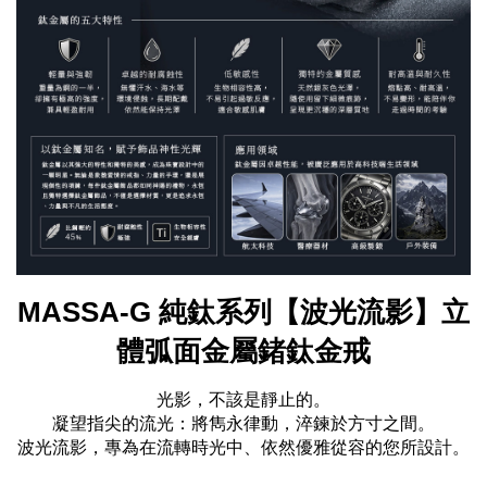
MASSA-G 純鈦系列【波光流影】立
體弧面金屬鍺鈦金戒
光影，不該是靜止的。
凝望指尖的流光：將雋永律動，淬鍊於方寸之間。
波光流影，專為在流轉時光中、依然優雅從容的您所設計。