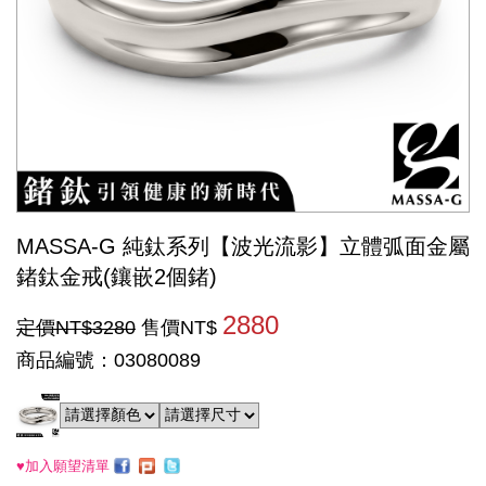
MASSA-G 純鈦系列【波光流影】立體弧面金屬
鍺鈦金戒(鑲嵌2個鍺)
2880
定價NT$3280
售價NT$
商品編號：03080089
♥加入願望清單