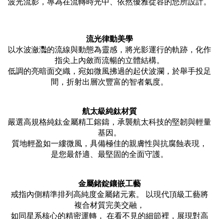
波光流影，專為在流轉時光中、依然優雅從容的您所設計。
流光律動美學
以水波瀲灩的流線與動態為靈感，將光影運行的軌跡，化作
指尖上內斂而流暢的立體結構。
低調的亮暗面交織，宛如微風拂過的起伏波瀾，於舉手投足
間，折射出層次豐富的智者氣度。
航太級純鈦材質
嚴選高規格純鈦金屬精工鎔鑄，承襲航太科技的堅韌與輕量
基因。
質地輕盈如一縷微風，具備極佳的親膚性與抗腐蝕表現，
是您最舒適、最堅固的全面守護。
金屬鍺錠鑲嵌工藝
戒指內側精準排列高純度金屬鍺元素。 以現代頂級工藝將
複合材質完美交融，
如同星系核心的精密運轉， 在看不見的細節裡，展現對高