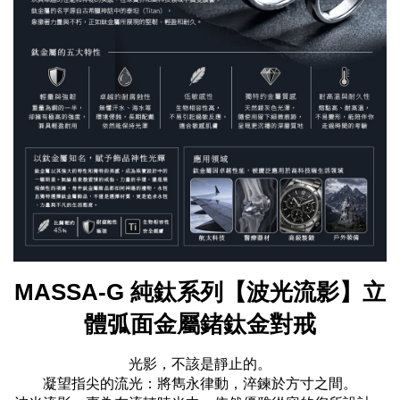
MASSA-G 純鈦系列【波光流影】立
體弧面金屬鍺鈦金對戒
光影，不該是靜止的。
凝望指尖的流光：將雋永律動，淬鍊於方寸之間。