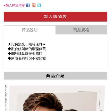
♥加入願望清單
加入購物袋
商品說明
商品規格
★指尖流光，限時優雅★
◆融合鈦與鍺的璀璨典藏
◆99%純鈦鑲嵌金屬鍺
◆象徵著純粹與不變的愛
商品介紹