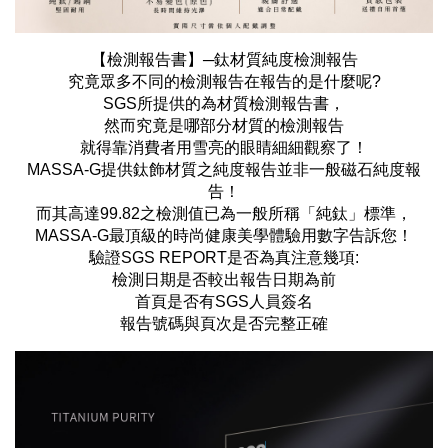
【檢測報告書】─鈦材質純度檢測報告
究竟眾多不同的檢測報告在報告的是什麼呢?
SGS所提供的為材質檢測報告書，
然而究竟是哪部分材質的檢測報告
就得靠消費者用雪亮的眼睛細細觀察了！
MASSA-G提供鈦飾材質之純度報告並非一般磁石純度報
告！
而其高達99.82之檢測值已為一般所稱「純鈦」標準，
MASSA-G最頂級的時尚健康美學體驗用數字告訴您！
驗證SGS REPORT是否為真注意幾項:
檢測日期是否較出報告日期為前
首頁是否有SGS人員簽名
報告號碼與頁次是否完整正確