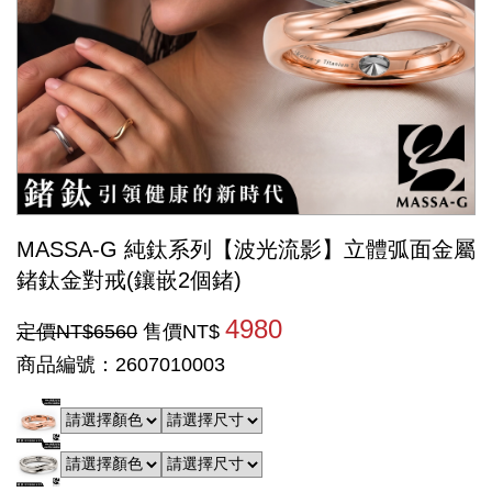
MASSA-G 純鈦系列【波光流影】立體弧面金屬
鍺鈦金對戒(鑲嵌2個鍺)
4980
定價NT$6560
售價NT$
商品編號：2607010003