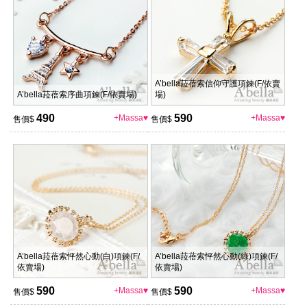
A’bella菈蓓索信仰守護項鍊(F/依賣
A’bella菈蓓索序曲項鍊(F/依賣場)
場)
490
590
+Massa♥
+Massa♥
售價$
售價$
A’bella菈蓓索怦然心動(白)項鍊(F/
A’bella菈蓓索怦然心動(綠)項鍊(F/
依賣場)
依賣場)
590
590
+Massa♥
+Massa♥
售價$
售價$