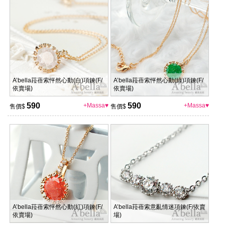
A’bella菈蓓索怦然心動(白)項鍊(F/
A’bella菈蓓索怦然心動(綠)項鍊(F/
依賣場)
依賣場)
590
590
+Massa♥
+Massa♥
售價$
售價$
A’bella菈蓓索怦然心動(紅)項鍊(F/
A’bella菈蓓索意亂情迷項鍊(F/依賣
依賣場)
場)