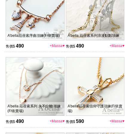
A’bella菈蓓索序曲項鍊(F/依賣場)
A’bella 菈蓓索系列浪漫點點項鍊
490
490
+Massa♥
+Massa♥
售價$
售價$
A’bella 菈蓓索系列 永不分離 項鍊
A’bella菈蓓索信仰守護項鍊(F/依賣
(F/依賣場)
場)
490
590
+Massa♥
+Massa♥
售價$
售價$