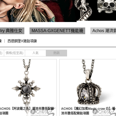
welry 典雅仕女
MASSA-GXGENETT機能襪
Achos 潮流
鍊
｜
西德鋼墬X鍺鈦項鍊
)
價格(低至高)
人氣
熱銷
ACHOS【阿波羅之名】潮流吊墬搭配鍺
ACHOS【魔幻加冕Magic crow 白】潮
鈦項圈
流吊墬搭配鍺鈦項圈