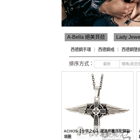
A-Bella 絕美貝菈
Lady Je
西德鋼手環
｜
西德鋼戒
｜
西德鋼墬
排序方式：
最新
價格(高至低
ACHOS【十字之心】潮流吊墬搭配鍺鈦
項圈