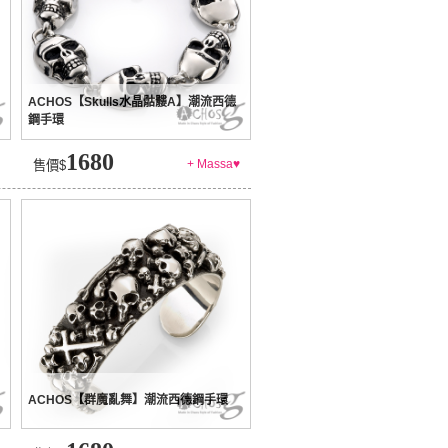
ACHOS【Skulls水晶骷髏A】潮流西德
鋼手環
1680
+ Massa♥
售價$
ACHOS【群魔亂舞】潮流西德鋼手環