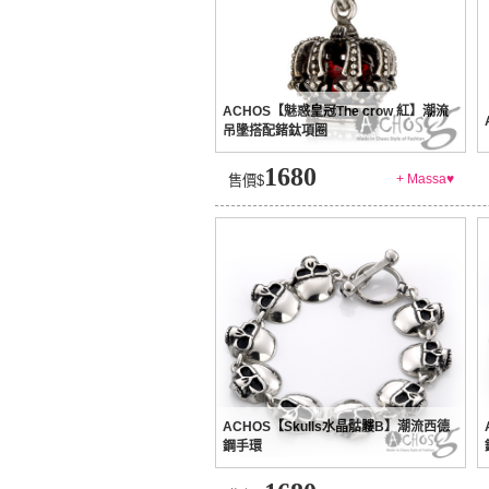
ACHOS【魅惑皇冠The crow 紅】潮流
吊墬搭配鍺鈦項圈
1680
+ Massa♥
售價$
ACHOS【Skulls水晶骷髏B】潮流西德
鋼手環