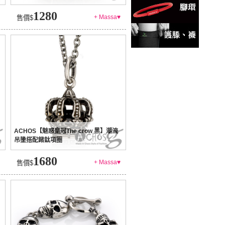
1280
+ Massa♥
售價$
ACHOS【魅惑皇冠The crow 黑】潮流
吊墬搭配鍺鈦項圈
1680
+ Massa♥
售價$