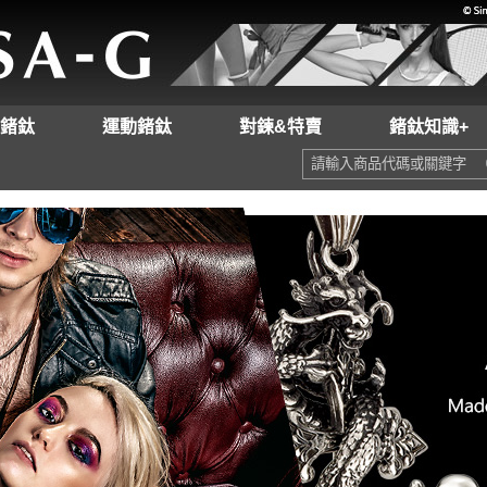
鍺鈦
運動鍺鈦
對鍊&特賣
鍺鈦知識+