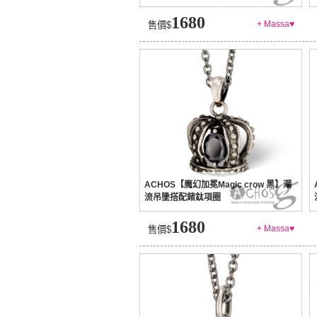
1680
+ Massa♥
售價$
ACHOS【魔幻加冕Magic crow 黑】潮
流吊墬搭配鍺鈦項圈
1680
+ Massa♥
售價$