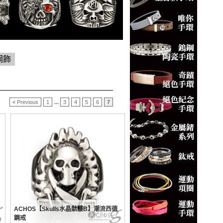
鋼飾
« Previous
1
...
3
4
5
6
7
ACHOS【Skulls水晶骷髏B】潮流西德
鋼戒