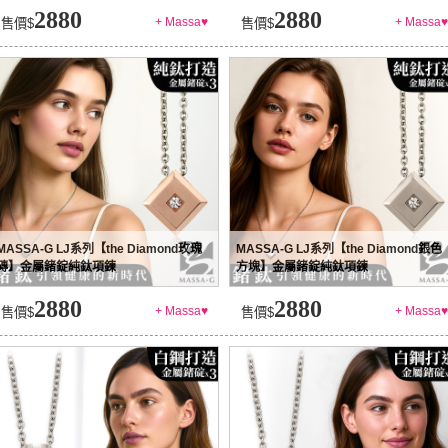
2880
2880
+ Massa♥
+ Massa♥
售價$
售價$
MASSA-G LJ系列【the Diamond玫瑰
MASSA-G LJ系列【the Diamond銀色
磚】金屬鍺錠純鈦項鍊
方塊】金屬鍺錠純鈦項鍊
2880
2880
+ Massa♥
+ Massa♥
售價$
售價$