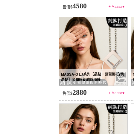
4580
+ Massa♥
售價$
MASSA-G LJ系列【晶點‧瑟蕾娜-方塊
晶點】金屬鍺錠純鈦項鍊
2880
+ Massa♥
售價$