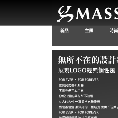
新品
主題
時尚