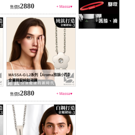
2880
+ Massa♥
售價$
MASSA-G LJ系列【Aroma雅韻小花】
金屬鍺錠純鈦項鍊
2880
+ Massa♥
售價$