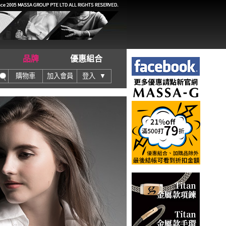
品牌
優惠組合
購物車
加入會員
登入 ▼