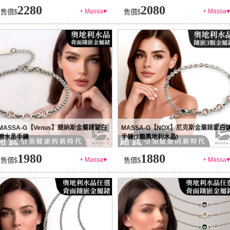
2280
2080
+ Massa♥
+ Massa♥
售價$
售價$
MASSA-G【Venus】維納斯金屬鍺錠白
MASSA-G【NOX】尼克斯金屬鍺錠白
鋼水晶手鍊
手鍊(3顆奧地利水晶)
1980
1880
+ Massa♥
+ Massa♥
售價$
售價$