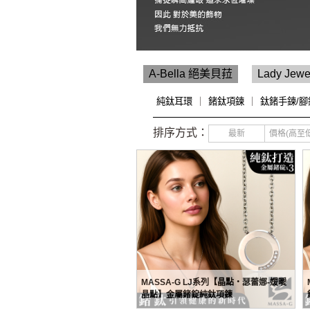
A-Bella 絕美貝菈
Lady Je
純鈦耳環
｜
鍺鈦項鍊
｜
鈦鍺手鍊/腳
排序方式：
最新
價格(高至低
MASSA-G LJ系列【晶點‧瑟蕾娜-媛曖
晶點】金屬鍺錠純鈦項鍊