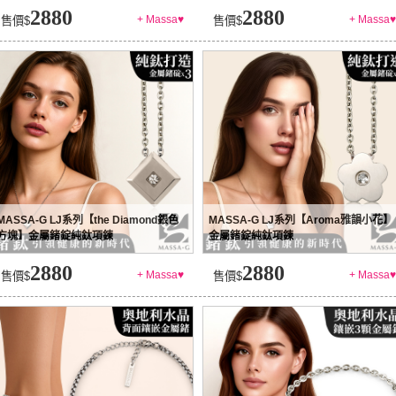
2880
2880
+ Massa♥
+ Massa♥
售價$
售價$
MASSA-G LJ系列【the Diamond銀色
MASSA-G LJ系列【Aroma雅韻小花】
方塊】金屬鍺錠純鈦項鍊
金屬鍺錠純鈦項鍊
2880
2880
+ Massa♥
+ Massa♥
售價$
售價$