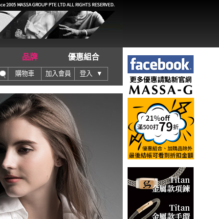
品牌
優惠組合
購物車
加入會員
登入 ▼