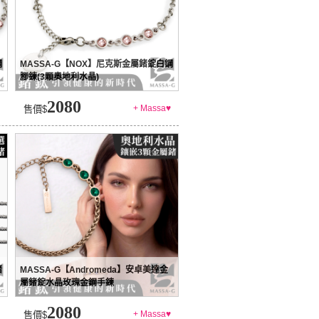
鋼
MASSA-G【NOX】尼克斯金屬鍺錠白鋼
腳鍊(3顆奧地利水晶)
2080
+ Massa♥
售價$
鍺
MASSA-G【Andromeda】安卓美達金
屬鍺錠水晶玫瑰金鋼手鍊
2080
+ Massa♥
售價$