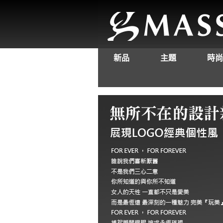
新品
主題
時尚