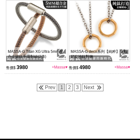
MASSA-G Titan XG Ultra 5mm超
MASSA-G deco系列【純粹】金屬
合金鍺鈦手環對組(2條)
鍺錠純鈦對鍊
3980
4980
+Massa♥
+Massa♥
售價$
售價$
Prev
1
2
3
Next