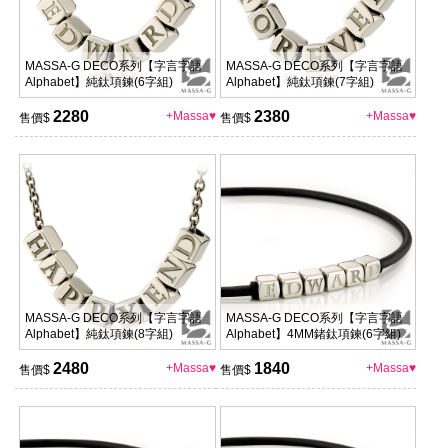
MASSA-G DECO系列【字言字語
MASSA-G DECO系列【字言字語
Alphabet】純鈦項鍊(6字組)
Alphabet】純鈦項鍊(7字組)
2280
2380
+Massa♥
+Massa♥
售價$
售價$
MASSA-G DECO系列【字言字語
MASSA-G DECO系列【字言字語
Alphabet】純鈦項鍊(8字組)
Alphabet】4MM鍺鈦項鍊(6字組)
2480
1840
+Massa♥
+Massa♥
售價$
售價$