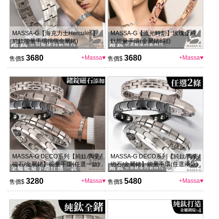
MASSA-G【海克力士Hercules】
MASSA-G【流光時刻】玫瑰金純
純鈦能量手環(8個金屬鍺)
鈦能量手環(金屬鍺8顆)
3680
3680
+Massa♥
+Massa♥
售價$
售價$
MASSA-G DECO系列【純鈦/陶瓷/
MASSA-G DECO系列【純鈦/陶瓷/
磁石/金屬鍺】能量手環(任選一款)
磁石/金屬鍺】能量手環(任選兩款)
3280
5480
+Massa♥
+Massa♥
售價$
售價$