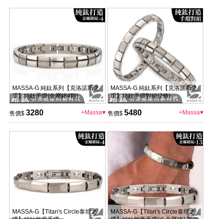
MASSA-G 純鈦系列【克洛諾斯之
MASSA-G 純鈦系列【克洛諾斯之
環】純鈦手環(金屬鍺4顆)
環】純鈦手環對組(2條)
3280
5480
+Massa♥
+Massa♥
售價$
售價$
MASSA-G【Titan's Circle泰坦之
MASSA-G【Titan's Circle泰坦之