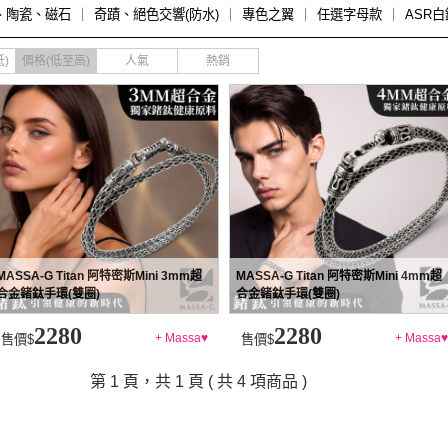
、陶瓷、磁石
｜
奇蹟、絕色交響(防水)
｜
專色之翼
｜
任選字母款
｜
ASR
)
價格(低至高)
人氣
熱銷
MASSA-G Titan 阿特密斯Mini 3mm超
MASSA-G Titan 阿特密斯Mini 4mm超
合金鍺鈦手環(雙圈)
合金鍺鈦手環(雙圈)
2280
2280
+ Massa♥
+ Massa♥
售價$
售價$
第 1 頁，共 1 頁 ( 共 4 項商品 )