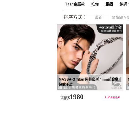
Titan金屬款
｜
唯你
｜
銀鍺
｜
鎢鋼
排序方式：
最新
價格(高至低
MASSA-G Titan 阿特密斯 4mm超合金
鍺鈦手環
1980
+ Massa♥
售價$