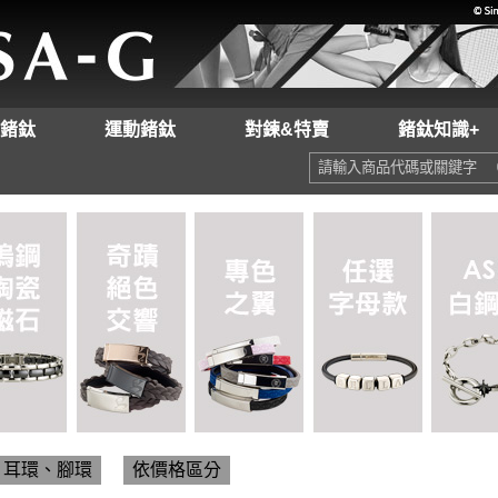
鍺鈦
運動鍺鈦
對鍊&特賣
鍺鈦知識+
耳環、腳環
依價格區分