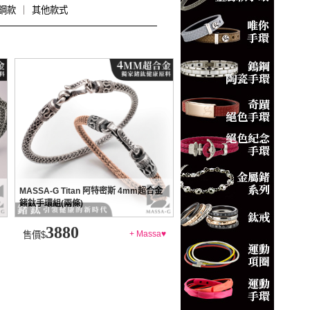
白鋼款
｜
其他款式
MASSA-G Titan 阿特密斯 4mm超合金
鍺鈦手環組(兩條)
3880
+ Massa♥
售價$