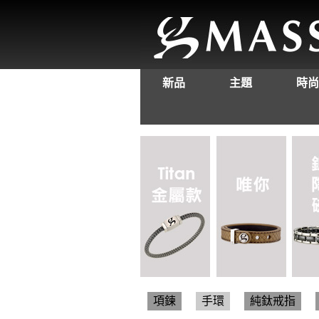
新品
主題
時尚
項鍊
手環
純鈦戒指