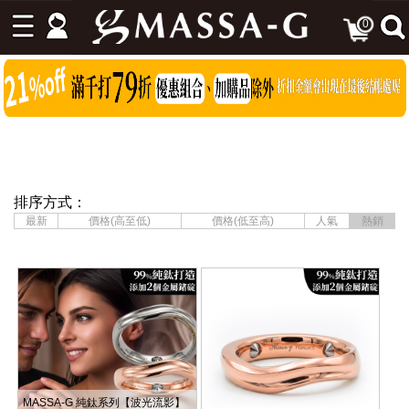
0
排序方式：
最新
價格(高至低)
價格(低至高)
人氣
熱銷
MASSA-G 純鈦系列【波光流影】