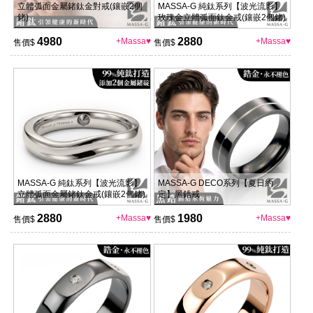
立體弧面金屬鍺鈦金對戒(鑲嵌2個
MASSA-G 純鈦系列【波光流影】
鍺)
玫瑰金立體弧面鈦金戒(鑲嵌2個鍺)
4980
2880
+Massa♥
+Massa♥
售價$
售價$
MASSA-G 純鈦系列【波光流影】
MASSA-G DECO系列【夏日約
立體弧面金屬鍺鈦金戒(鑲嵌2個鍺)
定】黑鋯戒
2880
1980
+Massa♥
+Massa♥
售價$
售價$