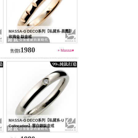
MASSA-G DECO系列【私藏系-晨露】
玫瑰金 鈦金戒
1980
+ Massa♥
售價$
MASSA-G DECO系列【私藏系-U
Collocation】雪白銀鈦金戒