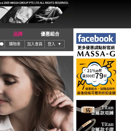
品牌
優惠組合
購物車
加入會員
登入 ▼