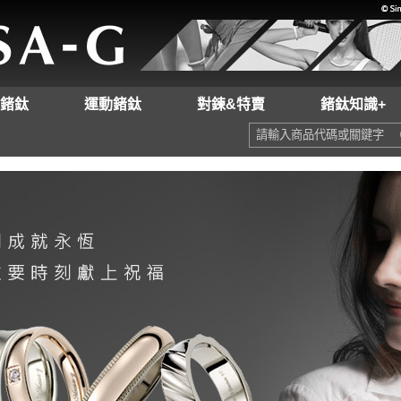
鍺鈦
運動鍺鈦
對鍊&特賣
鍺鈦知識+