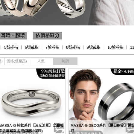
耳環、腳環
依價格區分
｜
5號戒指
｜
6號戒指
｜
7號戒指
｜
8號戒指
｜
9號戒指
｜
10號戒指
｜
1
)
價格(低至高)
人氣
熱銷
MASSA-G 純鈦系列【波光流影】立體弧
MASSA-G DECO系列【夏日約定】黑
面金屬鍺鈦金戒(鑲嵌2個鍺)
戒