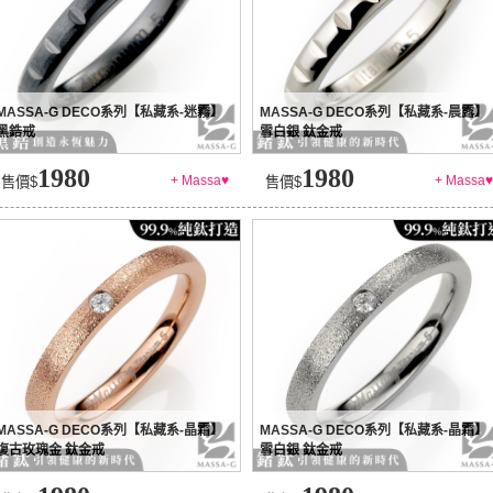
MASSA-G DECO系列【私藏系-迷霧】
MASSA-G DECO系列【私藏系-晨露】
黑鋯戒
雪白銀 鈦金戒
1980
1980
+ Massa♥
+ Massa♥
售價$
售價$
MASSA-G DECO系列【私藏系-晶霜】
MASSA-G DECO系列【私藏系-晶霜】
復古玫瑰金 鈦金戒
雪白銀 鈦金戒