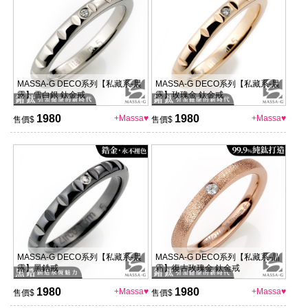
MASSA-G DECO系列【私藏系-晨
MASSA-G DECO系列【私藏系-晨
露】雪白銀 鈦金戒
露】玫瑰金 鈦金戒
1980
1980
+Massa♥
+Massa♥
售價$
售價$
MASSA-G DECO系列【私藏系-晨
MASSA-G DECO系列【私藏系-晶
露】黑鋯戒
霜】復古玫瑰金 鈦金戒
1980
1980
+Massa♥
+Massa♥
售價$
售價$