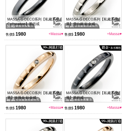
MASSA-G DECO系列【私藏系-U
MASSA-G DECO系列【私藏系-迷
Collocation】黑鋯戒
霧】雪白銀 鈦金戒
1980
1980
+Massa♥
+Massa♥
售價$
售價$
MASSA-G DECO系列【私藏系-迷
MASSA-G DECO系列【私藏系-迷
霧】玫瑰金 鈦金戒
霧】黑鋯戒
1980
1980
+Massa♥
+Massa♥
售價$
售價$