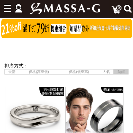
0
排序方式：
最新
價格(高至低)
價格(低至高)
人氣
熱銷