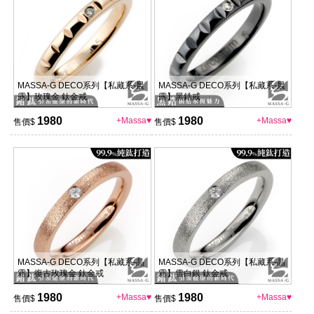
MASSA-G DECO系列【私藏系-晨
MASSA-G DECO系列【私藏系-晨
露】玫瑰金 鈦金戒
露】黑鋯戒
1980
1980
+Massa♥
+Massa♥
售價$
售價$
MASSA-G DECO系列【私藏系-晶
MASSA-G DECO系列【私藏系-晶
霜】復古玫瑰金 鈦金戒
霜】雪白銀 鈦金戒
1980
1980
+Massa♥
+Massa♥
售價$
售價$