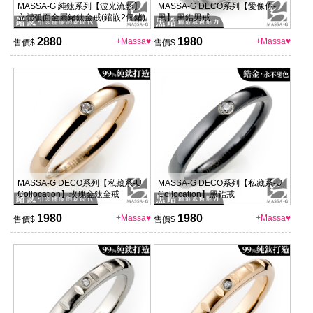
MASSA-G 純鈦系列【波光流影】
MASSA-G DECO系列【愛像你-
立體弧面金屬鍺鈦金戒(鑲嵌2個鍺)
黑】 黑鋯男戒
2880
1980
+Massa♥
+Massa♥
售價$
售價$
MASSA-G DECO系列【私藏系-U
MASSA-G DECO系列【私藏系-U
Collocation】玫瑰金鈦金戒
Collocation】黑鋯戒
1980
1980
+Massa♥
+Massa♥
售價$
售價$