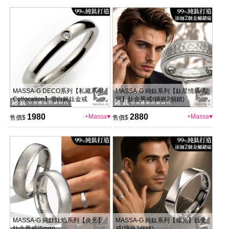
MASSA-G DECO系列【私藏系-U
MASSA-G 純鈦系列【鈦星情緣-星
Collocation】雪白銀鈦金戒
河】鈦金男戒(鑲嵌2個鍺)
1980
2880
+Massa♥
+Massa♥
售價$
售價$
MASSA-G 純鈦鈦焰系列【炎光】
MASSA-G 純鈦系列【燦光】鈦金
鈦金男戒(6mm)
戒(鑲嵌2個鍺)