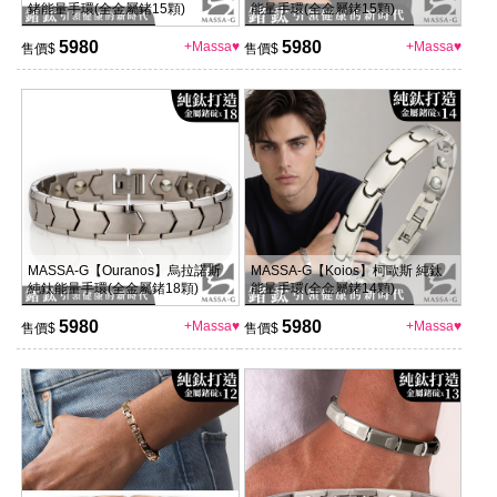
鍺能量手環(全金屬鍺15顆)
能量手環(全金屬鍺15顆)
5980
5980
+Massa♥
+Massa♥
售價$
售價$
MASSA-G【Ouranos】烏拉諾斯
MASSA-G【Koios】柯歐斯 純鈦
純鈦能量手環(全金屬鍺18顆)
能量手環(全金屬鍺14顆)
5980
5980
+Massa♥
+Massa♥
售價$
售價$