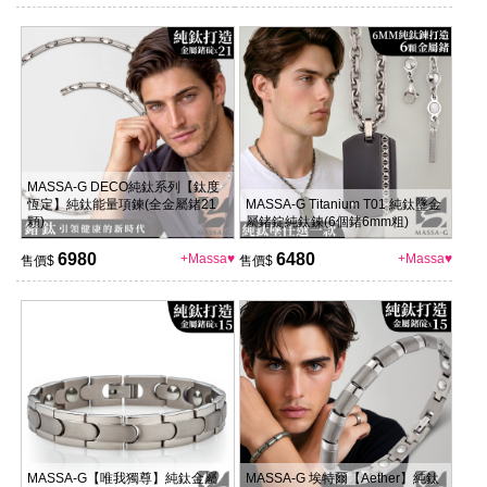
MASSA-G DECO純鈦系列【鈦度
恆定】純鈦能量項鍊(全金屬鍺21
MASSA-G Titanium T01 純鈦墬金
顆)
屬鍺錠純鈦鍊(6個鍺6mm粗)
6980
6480
+Massa♥
+Massa♥
售價$
售價$
MASSA-G【唯我獨尊】純鈦金屬
MASSA-G 埃特爾【Aether】純鈦