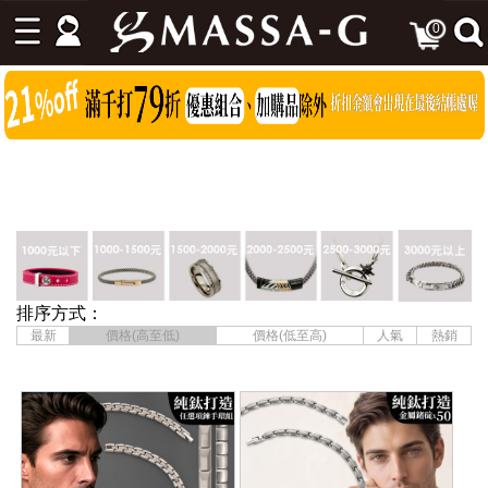
0
排序方式：
最新
價格(高至低)
價格(低至高)
人氣
熱銷