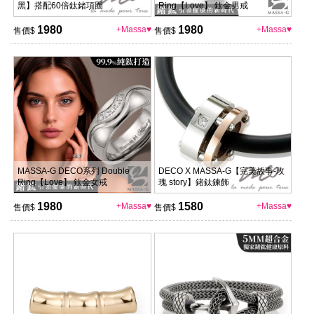
黑】搭配60倍鈦鍺項圈
Ring【Love】 鈦金男戒
1980
1980
+Massa♥
+Massa♥
售價$
售價$
MASSA-G DECO系列 Double
DECO X MASSA-G【完美故事-玫
Ring【Love】 鈦金女戒
瑰 story】鍺鈦鍊飾
1980
1580
+Massa♥
+Massa♥
售價$
售價$