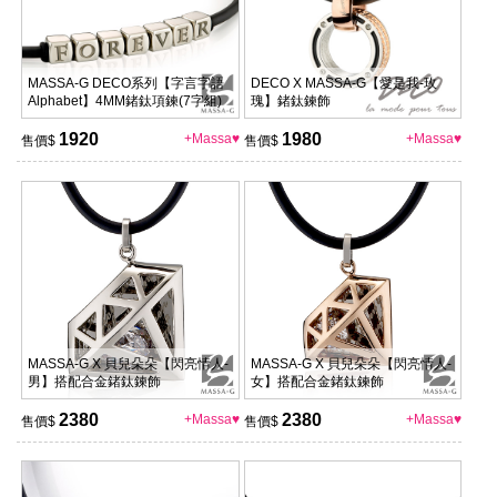
MASSA-G DECO系列【字言字語
DECO X MASSA-G【愛是我-玫
Alphabet】4MM鍺鈦項鍊(7字組)
瑰】鍺鈦鍊飾
1920
1980
+Massa♥
+Massa♥
售價$
售價$
MASSA-G X 貝兒朵朵【閃亮情人-
MASSA-G X 貝兒朵朵【閃亮情人-
男】搭配合金鍺鈦鍊飾
女】搭配合金鍺鈦鍊飾
2380
2380
+Massa♥
+Massa♥
售價$
售價$