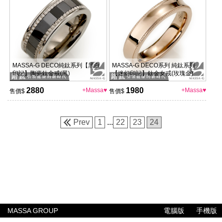
MASSA-G DECO純鈦系列【黑白
MASSA-G DECO系列 純鈦系列
印記】陶瓷鈦金戒(黑)
【迷幻印記】鈦金女戒(玫瑰金)
2880
1980
+Massa♥
+Massa♥
售價$
售價$
Prev
1
...
22
23
24
MASSA GROUP
電腦版
手機版
公司簡介
聯絡我們
常見問題