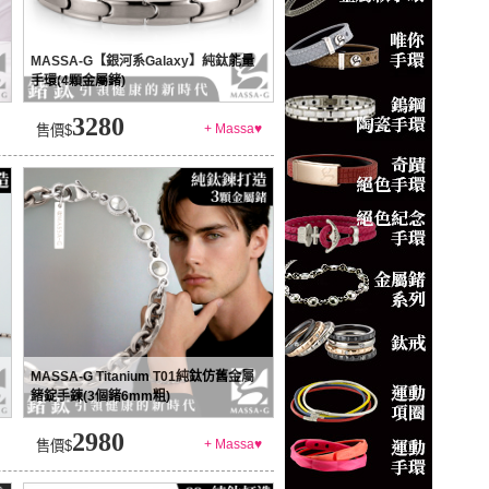
MASSA-G【銀河系Galaxy】純鈦能量
手環(4顆金屬鍺)
3280
+ Massa♥
售價$
MASSA-G Titanium T01純鈦仿舊金屬
鍺錠手鍊(3個鍺6mm粗)
2980
+ Massa♥
售價$