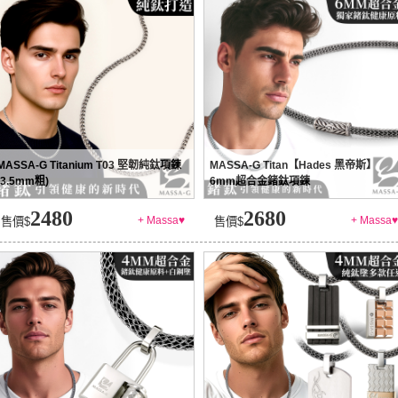
MASSA-G Titanium T03 堅韌純鈦項鍊
MASSA-G Titan【Hades 黑帝斯】
(3.5mm粗)
6mm超合金鍺鈦項鍊
2480
2680
+ Massa♥
+ Massa♥
售價$
售價$