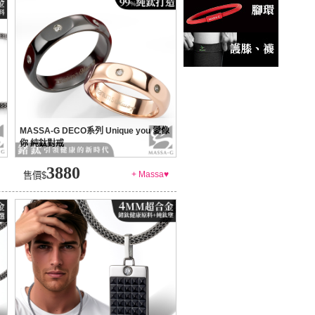
MASSA-G DECO系列 Unique you 愛像
你 純鈦對戒
3880
+ Massa♥
售價$