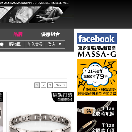
品牌
優惠組合
購物車
加入會員
登入 ▼
1
2
3
Next »