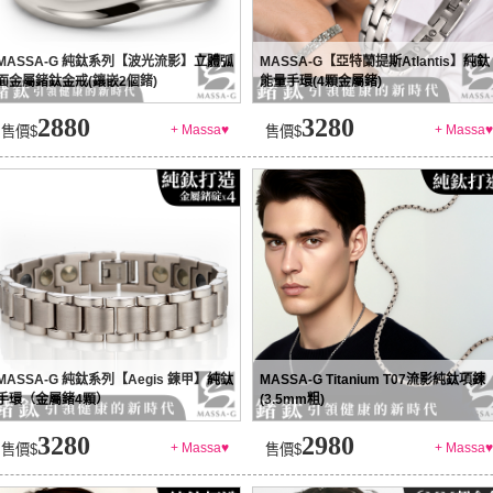
MASSA-G 純鈦系列【波光流影】立體弧
MASSA-G【亞特蘭提斯Atlantis】純鈦
面金屬鍺鈦金戒(鑲嵌2個鍺)
能量手環(4顆金屬鍺)
2880
3280
+ Massa♥
+ Massa♥
售價$
售價$
MASSA-G 純鈦系列【Aegis 鍊甲】純鈦
MASSA-G Titanium T07流影純鈦項鍊
手環（金屬鍺4顆）
(3.5mm粗)
3280
2980
+ Massa♥
+ Massa♥
售價$
售價$