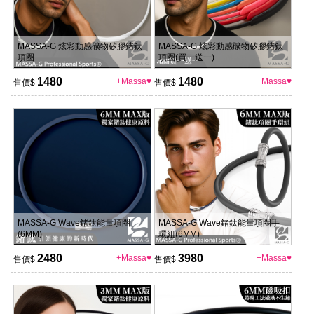
MASSA-G 炫彩動感礦物矽膠鍺鈦
MASSA-G 炫彩動感礦物矽膠鍺鈦
項圈
項圈(買一送一)
1480
1480
+Massa♥
+Massa♥
售價$
售價$
MASSA-G Wave鍺鈦能量項圈
MASSA-G Wave鍺鈦能量項圈手
(6MM)
環組(6MM)
2480
3980
+Massa♥
+Massa♥
售價$
售價$