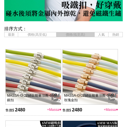
排序方式：
最新
價格(高至低)
價格(低至高)
人氣
熱銷
MASSA-G O2鍺鈦能量項圈-6MM
MASSA-G O2鍺鈦能量項圈-6MM
銀扣
玫瑰金扣
2480
2480
+Massa♥
+Massa♥
售價$
售價$