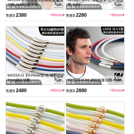
MASSA-G O1.字言字語鍺鈦能量
MASSA-G O1.f 鍺鈦能量項
項圈-4MM(1個字母)
圈-4MM
2380
2280
+Massa♥
+Massa♥
售價$
售價$
MASSA-G【H-Fever型‧色 潮】
4mm鍺鈦項圈
MASSA-G O1.鍺鈦能量項圈-6MM
2480
2880
+Massa♥
+Massa♥
售價$
售價$