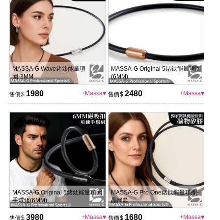
MASSA-G Wave鍺鈦能量項
MASSA-G Original 5鍺鈦能量項圈
圈-3MM
(6MM)
1980
2480
+Massa♥
+Massa♥
售價$
售價$
MASSA-G Original 5鍺鈦能量項圈
MASSA-G Pro One鍺鈦能量項圈-
手環組(6MM)
晶簡款
3980
1680
+Massa♥
+Massa♥
售價$
售價$