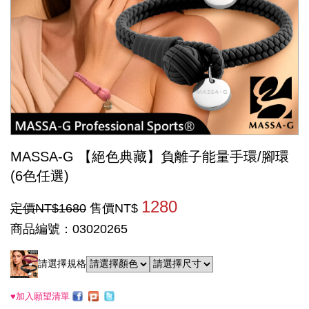
MASSA-G 【絕色典藏】負離子能量手環/腳環
(6色任選)
1280
定價NT$1680
售價NT$
商品編號：03020265
請選擇規格
♥加入願望清單