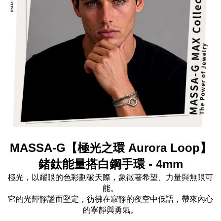
MASSA-G【極光之環 Aurora Loop】
鍺鈦能量搭白鋼手環 - 4mm
極光，以耀眼的色彩劃破天際，象徵著希望、力量與無限可
能。
它的光輝靜謐而堅定，彷彿在寂靜的夜空中低語，帶來內心
的寧靜與勇氣。