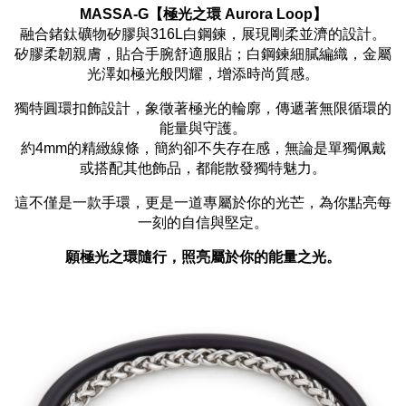
MASSA-G【極光之環 Aurora Loop】
融合鍺鈦礦物矽膠與316L白鋼鍊，展現剛柔並濟的設計。
矽膠柔韌親膚，貼合手腕舒適服貼；白鋼鍊細膩編織，金屬
光澤如極光般閃耀，增添時尚質感。
獨特圓環扣飾設計，象徵著極光的輪廓，傳遞著無限循環的
能量與守護。
約4mm的精緻線條，簡約卻不失存在感，無論是單獨佩戴
或搭配其他飾品，都能散發獨特魅力。
這不僅是一款手環，更是一道專屬於你的光芒，為你點亮每
一刻的自信與堅定。
願極光之環隨行，照亮屬於你的能量之光。