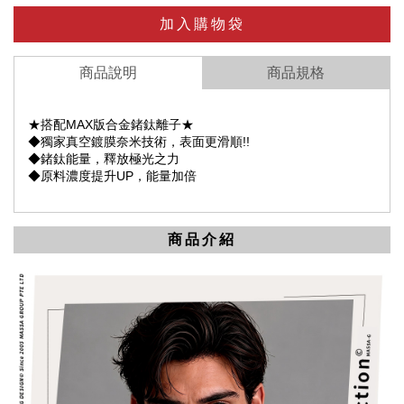
加入購物袋
商品說明
商品規格
★搭配MAX版合金鍺鈦離子★
◆獨家真空鍍膜奈米技術，表面更滑順!!
◆鍺鈦能量，釋放極光之力
◆原料濃度提升UP，能量加倍
商品介紹