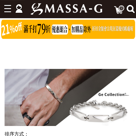
0
排序方式：