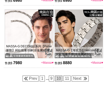
6980
6980
+Massa♥
+Massa♥
售價$
售價$
MASSA-G DECO純鈦系列【Pulse
脈動】純鈦能量項鍊(全金屬鍺29
MASSA-G【海克力士Hercules】
顆)
純鈦能量手環(全金屬鍺32顆)
7980
8880
+Massa♥
+Massa♥
售價$
售價$
Prev
1
...
9
10
11
Next