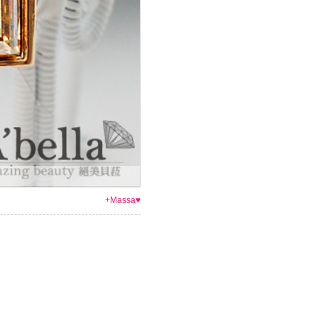
+Massa♥