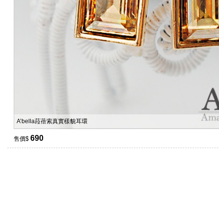
A’bella菈蓓索真實樣貌耳環
690
售價$